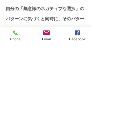
自分の「無意識のネガティブな選択」の
パターンに気づくと同時に、そのパター
ンから自由になる。この価値ある探求
を、ATPクラスにおいて長時間続けること
Phone
Email
Facebook
の価値は計り知れません。タマネギを一
枚一枚はがしていくように、数々のパタ
ーンを手放していった結果、心の底から
沸き起こる揺るぎの無い自分が現れ始め
ます。
"
トラブルが絶えず人間嫌いだったはずな
のに、いつの間にか、健全な人間関係を
選択できる安定した自分がいました。そ